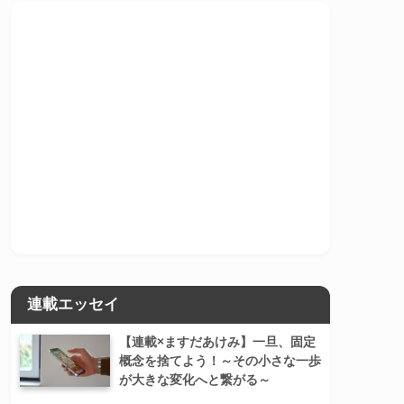
連載エッセイ
【連載×ますだあけみ】一旦、固定
概念を捨てよう！～その小さな一歩
が大きな変化へと繋がる～