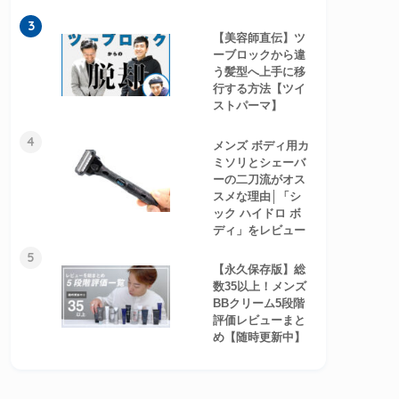
3
【美容師直伝】ツ
ーブロックから違
う髪型へ上手に移
行する方法【ツイ
ストパーマ】
4
メンズ ボディ用カ
ミソリとシェーバ
ーの二刀流がオス
スメな理由│「シ
ック ハイドロ ボ
ディ」をレビュー
5
【永久保存版】総
数35以上！メンズ
BBクリーム5段階
評価レビューまと
め【随時更新中】