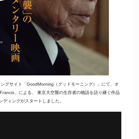
ィングサイト「GoodMorning（グッドモーニング）」にて、オ
Francis」による、 東京大空襲の生存者の物語を語り継ぐ作品
ァンディングがスタートしました。