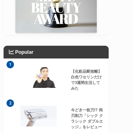
Popular
1
【化粧品断捨離】
白色ワセリンだけ
で3週間生活して
みた
2
今どき一枚刃!? 両
刃剃刀「シック ク
ラシック ダブルエ
ッジ」をレビュー