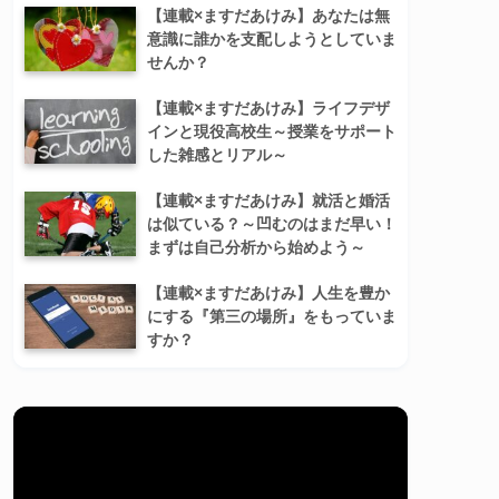
【連載×ますだあけみ】あなたは無
意識に誰かを支配しようとしていま
せんか？
【連載×ますだあけみ】ライフデザ
インと現役高校生～授業をサポート
した雑感とリアル～
【連載×ますだあけみ】就活と婚活
は似ている？～凹むのはまだ早い！
まずは自己分析から始めよう～
【連載×ますだあけみ】人生を豊か
にする『第三の場所』をもっていま
すか？
動
画
プ