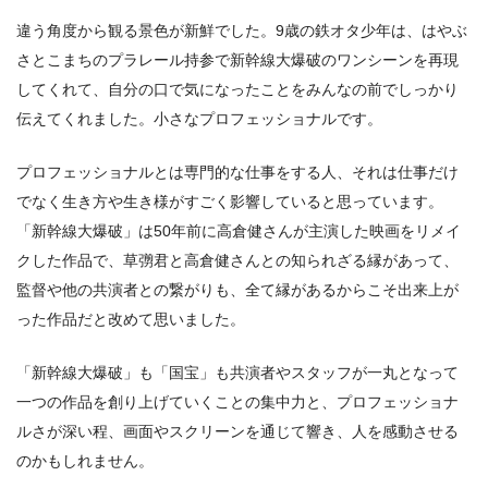
違う角度から観る景色が新鮮でした。9歳の鉄オタ少年は、はやぶ
さとこまちのプラレール持参で新幹線大爆破のワンシーンを再現
してくれて、自分の口で気になったことをみんなの前でしっかり
伝えてくれました。小さなプロフェッショナルです。
プロフェッショナルとは専門的な仕事をする人、それは仕事だけ
でなく生き方や生き様がすごく影響していると思っています。
「新幹線大爆破」は50年前に高倉健さんが主演した映画をリメイ
クした作品で、草彅君と高倉健さんとの知られざる縁があって、
監督や他の共演者との繋がりも、全て縁があるからこそ出来上が
った作品だと改めて思いました。
「新幹線大爆破」も「国宝」も共演者やスタッフが一丸となって
一つの作品を創り上げていくことの集中力と、プロフェッショナ
ルさが深い程、画面やスクリーンを通じて響き、人を感動させる
のかもしれません。