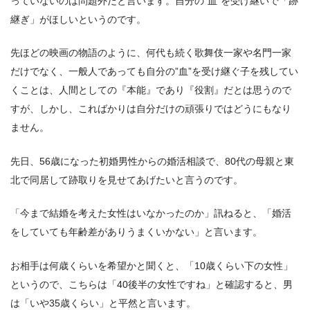
っていないのは問題外だと言います。自分の”血”を受け継いで「跡
継ぎ」がほしいというのです。
先ほどの映画の物語のように、何代も続く歌舞伎一家や名門一家
だけでなく、一般人であっても自分の”血”を受け継ぐ子を残してい
くことは、人間としての『本能』であり『役割』だとは思うので
すが、しかし、こればかりは自分だけの頑張りではどうにもなり
ません。
先日、56歳になった初婚男性からの婚活相談で、80代の母親と東
北で同居して跡取りを見せてあげたいと言うのです。
「今まで結婚を考えた女性はいなかったのか」訊ねると、「婚活
をしていても年齢差がありうまくいかない」と言います。
お相手は何歳くらいを希望かと聞くと、「10歳くらい下の女性」
というので、こちらは「40後半の女性ですね」と確認すると、男
は「いや35歳くらい」と平然と言います。