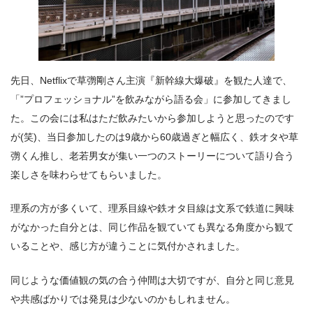
先日、Netflixで草彅剛さん主演『新幹線大爆破』を観た人達で、
「”プロフェッショナル”を飲みながら語る会」に参加してきまし
た。この会には私はただ飲みたいから参加しようと思ったのです
が(笑)、当日参加したのは9歳から60歳過ぎと幅広く、鉄オタや草
彅くん推し、老若男女が集い一つのストーリーについて語り合う
楽しさを味わらせてもらいました。
理系の方が多くいて、理系目線や鉄オタ目線は文系で鉄道に興味
がなかった自分とは、同じ作品を観ていても異なる角度から観て
いることや、感じ方が違うことに気付かされました。
同じような価値観の気の合う仲間は大切ですが、自分と同じ意見
や共感ばかりでは発見は少ないのかもしれません。