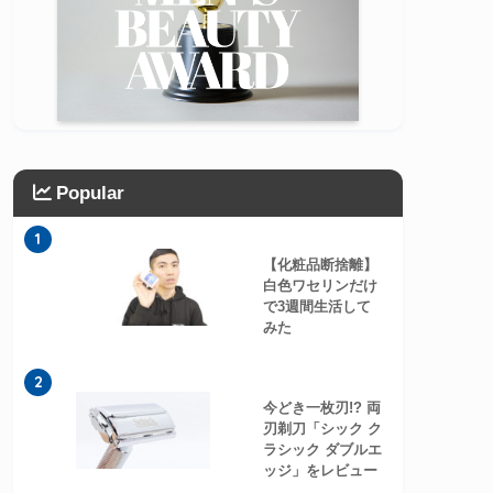
Popular
1
【化粧品断捨離】
白色ワセリンだけ
で3週間生活して
みた
2
今どき一枚刃!? 両
刃剃刀「シック ク
ラシック ダブルエ
ッジ」をレビュー