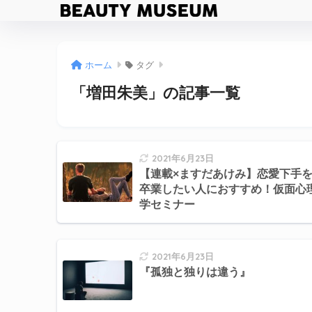
ホーム
タグ
「増田朱美」の記事一覧
2021年6月23日
【連載×ますだあけみ】恋愛下手
卒業したい人におすすめ！仮面心
学セミナー
2021年6月23日
『孤独と独りは違う』