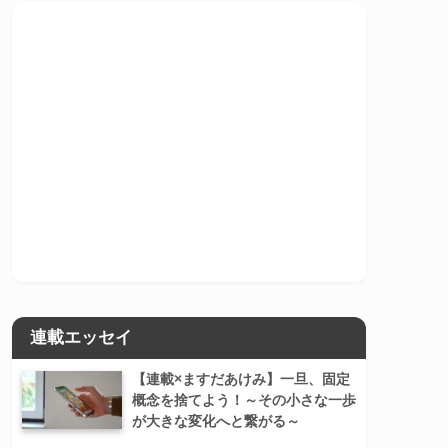
連載エッセイ
【連載×ますだあけみ】一旦、固定
概念を捨てよう！～その小さな一歩
が大きな変化へと繋がる～