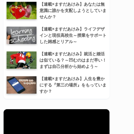
【連載×ますだあけみ】あなたは無
意識に誰かを支配しようとしていま
せんか？
【連載×ますだあけみ】ライフデザ
インと現役高校生～授業をサポート
した雑感とリアル～
【連載×ますだあけみ】就活と婚活
は似ている？～凹むのはまだ早い！
まずは自己分析から始めよう～
【連載×ますだあけみ】人生を豊か
にする『第三の場所』をもっていま
すか？
動
画
プ