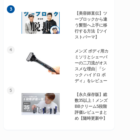
3
【美容師直伝】ツ
ーブロックから違
う髪型へ上手に移
行する方法【ツイ
ストパーマ】
4
メンズ ボディ用カ
ミソリとシェーバ
ーの二刀流がオス
スメな理由│「シ
ック ハイドロ ボ
ディ」をレビュー
5
【永久保存版】総
数35以上！メンズ
BBクリーム5段階
評価レビューまと
め【随時更新中】