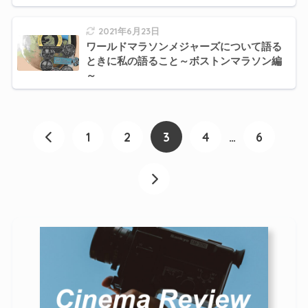
2021年6月23日
ワールドマラソンメジャーズについて語る
ときに私の語ること～ボストンマラソン編
～
1
2
3
4
…
6