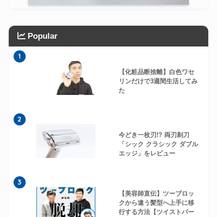
Popular
1
【化粧品断捨離】白色ワセ
リンだけで3週間生活してみ
た
2
今どき一枚刃!? 両刃剃刀
「シック クラシック ダブル
エッジ」をレビュー
3
【美容師直伝】ツーブロッ
クから違う髪型へ上手に移
行する方法【ツイストパー