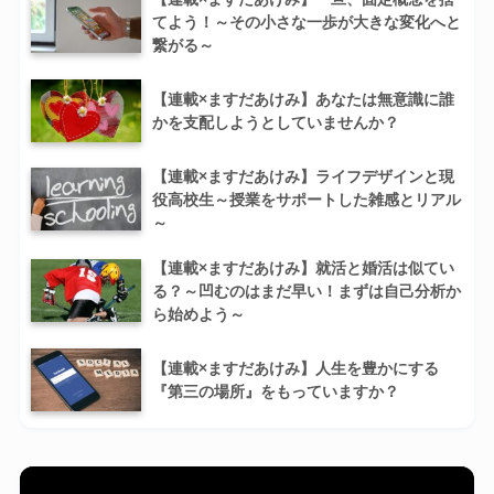
てよう！～その小さな一歩が大きな変化へと
繋がる～
【連載×ますだあけみ】あなたは無意識に誰
かを支配しようとしていませんか？
【連載×ますだあけみ】ライフデザインと現
役高校生～授業をサポートした雑感とリアル
～
【連載×ますだあけみ】就活と婚活は似てい
る？～凹むのはまだ早い！まずは自己分析か
ら始めよう～
【連載×ますだあけみ】人生を豊かにする
『第三の場所』をもっていますか？
動