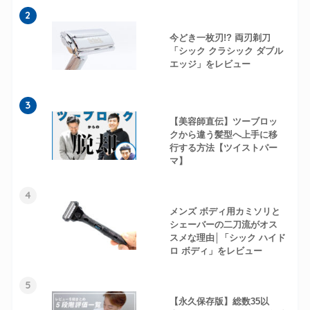
2
今どき一枚刃!? 両刃剃刀
「シック クラシック ダブル
エッジ」をレビュー
3
【美容師直伝】ツーブロッ
クから違う髪型へ上手に移
行する方法【ツイストパー
マ】
4
メンズ ボディ用カミソリと
シェーバーの二刀流がオス
スメな理由│「シック ハイド
ロ ボディ」をレビュー
5
【永久保存版】総数35以