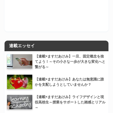
連載エッセイ
【連載×ますだあけみ】一旦、固定概念を捨
てよう！～その小さな一歩が大きな変化へと
繋がる～
【連載×ますだあけみ】あなたは無意識に誰
かを支配しようとしていませんか？
【連載×ますだあけみ】ライフデザインと現
役高校生～授業をサポートした雑感とリアル
～