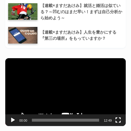
【連載×ますだあけみ】就活と婚活は似てい
る？～凹むのはまだ早い！まずは自己分析か
ら始めよう～
【連載×ますだあけみ】人生を豊かにする
『第三の場所』をもっていますか？
動
画
プ
レ
ー
ヤ
ー
00:00
12:49