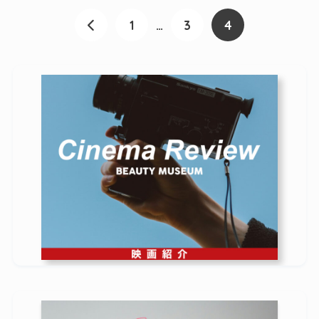
1
…
3
4