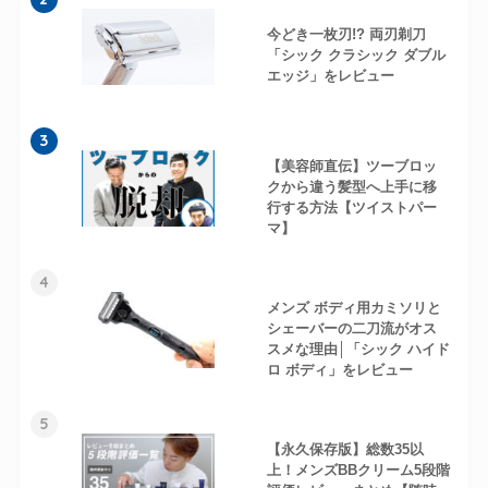
今どき一枚刃!? 両刃剃刀
「シック クラシック ダブル
エッジ」をレビュー
3
【美容師直伝】ツーブロッ
クから違う髪型へ上手に移
行する方法【ツイストパー
マ】
4
メンズ ボディ用カミソリと
シェーバーの二刀流がオス
スメな理由│「シック ハイド
ロ ボディ」をレビュー
5
【永久保存版】総数35以
上！メンズBBクリーム5段階