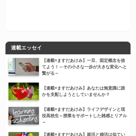
連載エッセイ
【連載×ますだあけみ】一旦、固定概念を捨
てよう！～その小さな一歩が大きな変化へと
繋がる～
【連載×ますだあけみ】あなたは無意識に誰
かを支配しようとしていませんか？
【連載×ますだあけみ】ライフデザインと現
役高校生～授業をサポートした雑感とリアル
～
【連載×ますだあけみ】就活と婚活は似てい