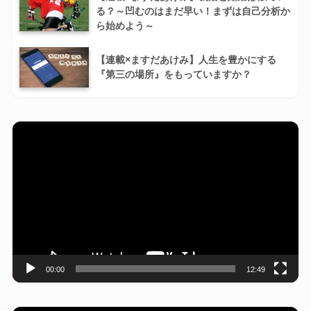
る？～凹むのはまだ早い！まずは自己分析か
ら始めよう～
【連載×ますだあけみ】人生を豊かにする
『第三の場所』をもっていますか？
動
画
プ
レ
ー
ヤ
ー
00:00
12:49