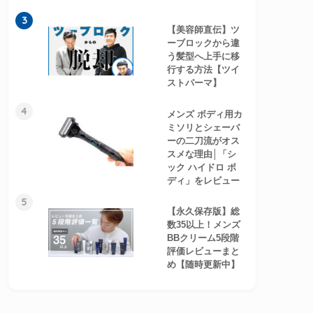
3
【美容師直伝】ツ
ーブロックから違
う髪型へ上手に移
行する方法【ツイ
ストパーマ】
4
メンズ ボディ用カ
ミソリとシェーバ
ーの二刀流がオス
スメな理由│「シ
ック ハイドロ ボ
ディ」をレビュー
5
【永久保存版】総
数35以上！メンズ
BBクリーム5段階
評価レビューまと
め【随時更新中】