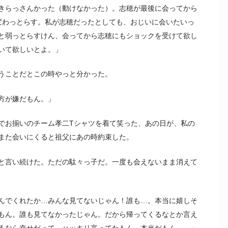
きらっさんかった（動けなかった）。志穂が最後に会ってから
変わっとらす。私が志穂だったとしても、おじいに会いたいっ
と弱っとらすけん、会ってから志穂にもショックを受けて欲し
いて欲しいとよ。」
うことだとこの時やっと分かった。
方が嫌だもん。」
でお揃いのチーム孝二Tシャツを着て笑った、あの日が、私の
また会いにくると祖父にあの時約束した。
と言い続けた。ただの駄々っ子だ。一度も会えないまま消えて
んでくれたか…みんな見てないじゃん！誰も…。本当に嬉しそ
もん。誰も見てなかったじゃん。だから帰ってくるなとか言え
るなら幸せだって、ハッキリ言ってたもん。本当だもん…。」