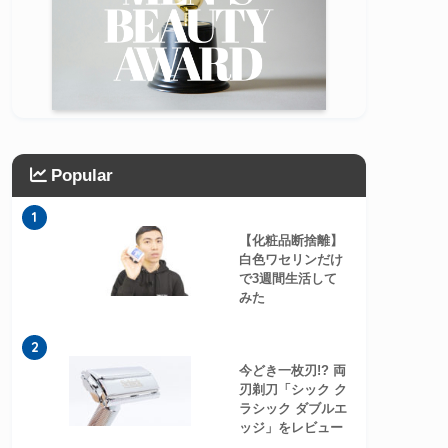
Popular
1
【化粧品断捨離】
白色ワセリンだけ
で3週間生活して
みた
2
今どき一枚刃!? 両
刃剃刀「シック ク
ラシック ダブルエ
ッジ」をレビュー