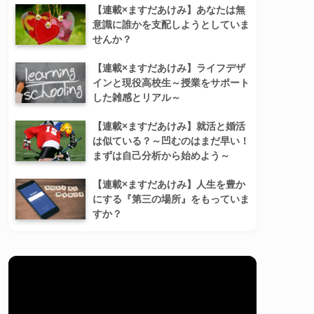
【連載×ますだあけみ】あなたは無
意識に誰かを支配しようとしていま
せんか？
【連載×ますだあけみ】ライフデザ
インと現役高校生～授業をサポート
した雑感とリアル～
【連載×ますだあけみ】就活と婚活
は似ている？～凹むのはまだ早い！
まずは自己分析から始めよう～
【連載×ますだあけみ】人生を豊か
にする『第三の場所』をもっていま
すか？
動
画
プ