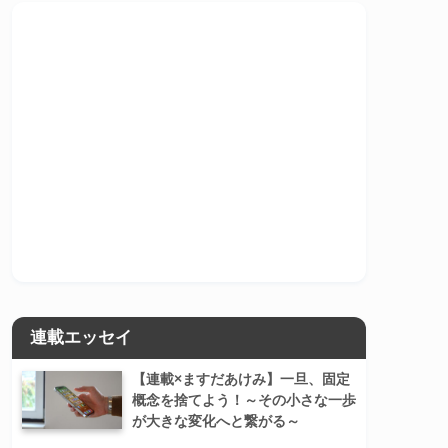
連載エッセイ
【連載×ますだあけみ】一旦、固定
概念を捨てよう！～その小さな一歩
が大きな変化へと繋がる～