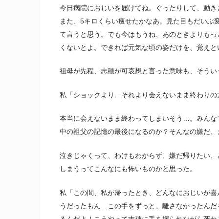
今日病院におじいを届けてね。ぐったりして、動き
また、5キロくらい痩せたかなあ。見た目もだいぶ
て言うと思う。でも今はもうね、あのときよりもっ
くないとよ。できれば元気な頃の姿だけを、覚えと
祖母が先程、志穂が可哀想と言った意味も、そうい
私「ショックより…それより会えないまま終わりの
本当に会えないまま終わってしまいそう…。みんな
中の祖父の記憶の最後になるのか？そんなの嫌だ、
泣きじゃくって、わけもわからず、嫌だ帰りたい、
しまうってこんなにも怖いものかと思った。
私「この間、私が帰ったとき、どんなにおじいが喜
うだったもん…この手をずっと、離さなかったんだ
るんだよ！こうやって志穂に手を握られながら死ね